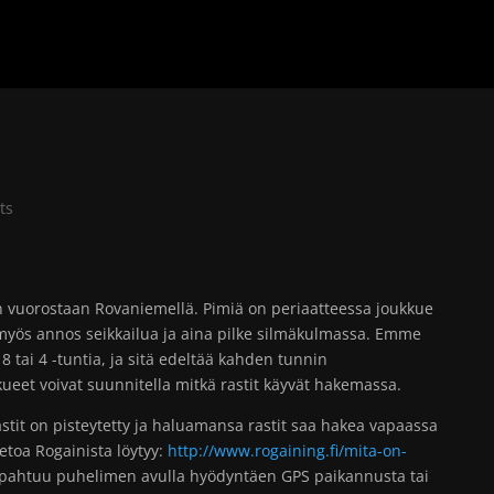
ts
on vuorostaan Rovaniemellä. Pimiä on periaatteessa joukkue
yös annos seikkailua ja aina pilke silmäkulmassa. Emme
 8 tai 4 -tuntia, ja sitä edeltää kahden tunnin
kueet voivat suunnitella mitkä rastit käyvät hakemassa.
stit on pisteytetty ja haluamansa rastit saa hakea vapaassa
ietoa Rogainista löytyy:
http://www.rogaining.fi/mita-on-
pahtuu puhelimen avulla hyödyntäen GPS paikannusta tai