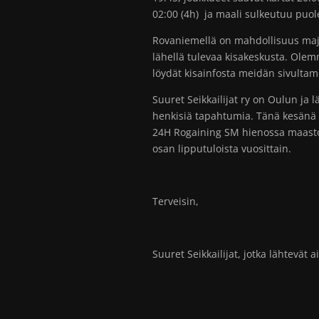
02:00 (4h) ja maali sulkeutuu puol
Rovaniemellä on mahdollisuus majo
lähellä tulevaa kisakeskusta. Ole
löydät kisainfosta meidän sivulta
Suuret Seikkailijat ry on Oulun ja l
henkisiä tapahtumia. Tänä kesänä
24H Rogaining SM hienossa maastos
osan lipputuloista vuosittain.
Terveisin,
Suuret Seikkailijat, jotka lähtevät