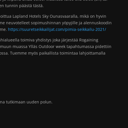
en tunnin päästä tästä.
ittua Lapland Hotels Sky Ounasvaaralla, mikä on hyvin
mme neuvotelleet sopimushinnan yöpyjille ja alennuskoodin
mme.
https://suuretseikkailijat.com/pimia-seikkailu-2021/
ähialueella toimiva yhdistys joka järjestää Rogaining
 muun muassa Ylläs Outdoor week tapahtumassa pidettiin
sa. Tuemme myös paikallista toimintaa lahjoittamalla
 aina tutkimaan uuden polun.