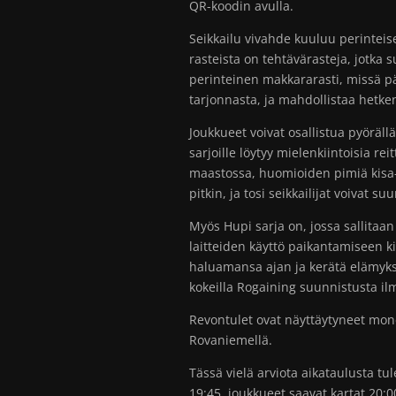
QR-koodin avulla.
Seikkailu vivahde kuuluu perinteis
rasteista on tehtävärasteja, jotka s
perinteinen makkararasti, missä p
tarjonnasta, ja mahdollistaa hetke
Joukkueet voivat osallistua pyörällä
sarjoille löytyy mielenkiintoisia rei
maastossa, huomioiden pimiä kisa-a
pitkin, ja tosi seikkailijat voivat s
Myös Hupi sarja on, jossa sallitaan
laitteiden käyttö paikantamiseen k
haluamansa ajan ja kerätä elämyk
kokeilla Rogaining suunnistusta i
Revontulet ovat näyttäytyneet mones
Rovaniemellä.
Tässä vielä arviota aikataulusta t
19:45, joukkueet saavat kartat 20:00