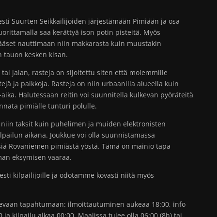
esti Suurten Seikkailijoiden järjestämään Pimiään ja osa
uorittamalla saa kerättyä ison potin pisteitä. Myös
ääset nauttimaan niin makkarasta kuin muustakin
n tauon kesken kisan.
 tai jalan, rasteja on sijoitettu siten että molemmille
ttejä ja paikkoja. Rasteja on niin urbaanilla alueella kuin
ika. Halutessaan reitin voi suunnitella kulkevan pyöräteitä
uunnata pimiälle tunturi polulle.
 niin taksit kuin puhelimen ja muiden elektronisten
ilpailun aikana. Joukkue voi olla suunnistamassa
siä Rovaniemen pimiästä yöstä. Tämä on mainio tapa
lman eksymisen vaaraa.
ti kilpailijoille ja odotamme kovasti niitä myös
ulevaan tapahtumaan: ilmoittautuminen aukeaa 18:00, info
 ja kilpailu alkaa 00:00. Maalissa tulee olla 06:00 (8h) tai