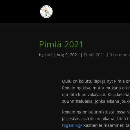
Pimiä 2021
by
kari
|
Aug 9, 2021
|
Pimiä 2021
|
0 commen
Oulu on koluttu läpi ja nyt Pimiä 
Rogaining kisa, mutta mukana on m
ota tätä liian vakavasti. Kisa kestää
suunnitteluaika, jonka aikana jouk
Rogaining on suunnistusta jossa ra
järjestyksessä kisan aikana. Litää t
rogaining/
Rastien leimaaminen ta