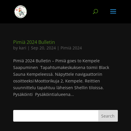
Pimiä 2024 Bulletin
by
kari
|
Sep 20, 2024
|
Pimiä 2024
Pimiä 2024 Bulletin – Pimiä goes to Kempele
Saapuminen Tapahtumakeskuksena toimii Black
Sauna Kempeleessä. Näpyttele navigaattoriin
osoitteeksi Moottorikuja 2, Kempele. Reittien
suunnittelu tapahtuu läheisen Shellin tiloissa.
Pysäköinti Pysäköintialueena...