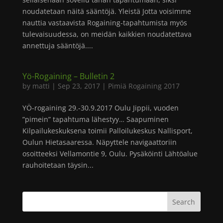
noudatetaan näitä sääntöjä. Yleistä Jotta voisimme
nauttia vastaavista Rogaining-tapahtumista myös
tulevaisuudessa, on meidän kaikkien noudatettava
annettuja sääntöjä....
Yö-Rogaining – Bulletin 2
by
matti
|
Sep 23, 2017
|
Pimiä Rogaining 2017
YÖ-rogaining 29.-30.9.2017 Oulu Jippii, vuoden
”pimein” tapahtuma lähestyy… Saapuminen
Kilpailukeskuksena toimii Palloilukeskus Nallisport,
Oulun Hietasaaressa. Näpyttele navigaattoriin
osoitteeksi Vellamontie 9, Oulu. Pysäköinti Lähtöalue
rauhoitetaan täysin...