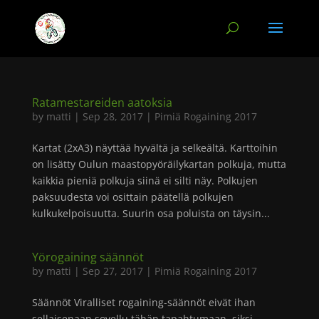
Ratamestareiden aatoksia
by
matti
|
Sep 28, 2017
|
Pimiä Rogaining 2017
Kartat (2xA3) näyttää hyvältä ja selkeältä. Karttoihin
on lisätty Oulun maastopyöräilykartan polkuja, mutta
kaikkia pieniä polkuja siinä ei silti näy. Polkujen
paksuudesta voi osittain päätellä polkujen
kulkukelpoisuutta. Suurin osa poluista on täysin...
Yörogaining säännöt
by
matti
|
Sep 27, 2017
|
Pimiä Rogaining 2017
Säännöt Viralliset rogaining-säännöt eivät ihan
sellaisenaan sovellu tähän tapahtumaan, siksi