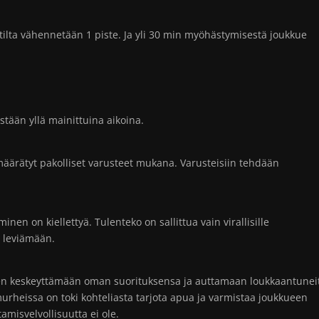
utilta vähennetään 1 piste. Ja yli 30 min myöhästymisestä joukkue
stään yllä mainittuina aikoina.
ä määrätyt pakolliset varusteet mukana. Varusteisiin tehdään
n on kiellettyä. Tulenteko on sallittua vain virallisille
e leviämään.
nen keskeyttämään oman suorituksensa ja auttamaan loukkaantunei
murheissa on toki kohteliasta tarjota apua ja varmistaa joukkueen
amisvelvollisuutta ei ole.