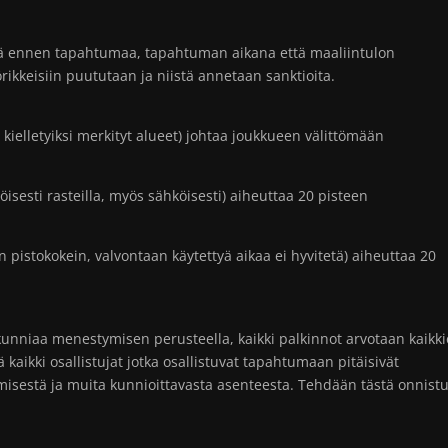
kä ennen tapahtumaa, tapahtuman aikana että maaliintulon
rikkeisiin puututaan ja niistä annetaan sanktioita.
an kielletyiksi merkityt alueet) johtaa joukkueen välittömään
sesti rasteilla, myös sähköisesti) aiheuttaa 20 pisteen
 pistokokein, valvontaan käytettyä aikaa ei hyvitetä) aiheuttaa 20
kunniaa menestymisen perusteella, kaikki palkinnot arvotaan kaikk
ä kaikki osallistujat jotka osallistuvat tapahtumaan pitäisivät
misestä ja muita kunnioittavasta asenteesta. Tehdään tästä onnist