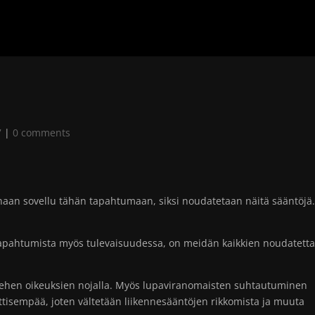
7
|
0 comments
senaan sovellu tähän tapahtumaan, siksi noudatetaan näitä sääntöjä
-tapahtumista myös tulevaisuudessa, on meidän kaikkien noudatett
miehen oikeuksien nojalla. Myös lupaviranomaisten suhtautuminen
ttisempää, joten vältetään liikennesääntöjen rikkomista ja muuta