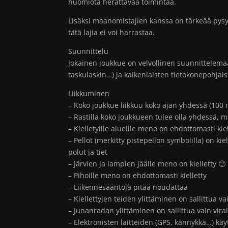
huomiota herättävää toimintaa.
Lisäksi maanomistajien kanssa on tärkeää pysy
tätä lajia ei voi harrastaa.
Suunnittelu
Jokainen joukkue on velvollinen suunnittelemaan
taskulaskin…) ja kaikenlaisten tietokonepohjais
Liikkuminen
– Koko joukkue liikkuu koko ajan yhdessä (100 m
– Rastilla koko joukkueen tulee olla yhdessä, m
– Kielletyille alueille meno on ehdottomasti kiel
– Pellot (merkitty pistepellon symbolilla) on k
polut ja tiet
– Järvien ja lampien jäälle meno on kielletty 🙂
– Pihoille meno on ehdottomasti kielletty
– Liikennesääntöjä pitää noudattaa
– Kiellettyjen teiden ylittäminen on sallittua va
– Junanradan ylittäminen on sallittua vain virall
– Elektronisten laitteiden (GPS, kännykkä…) kä