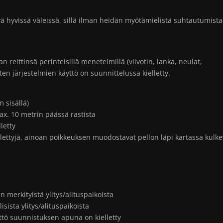
ä hyvissä väleissä, sillä ilman heidän myötämielistä suhtautumist
 reittinsä perinteisillä menetelmillä (viivotin, lanka, neulat,
ten järjestelmien käyttö on suunnittelussa kielletty.
 sisällä)
ax. 10 metrin päässä rastista
letty
iellettyjä, ainoan poikkeuksen muodostavat pellon läpi kartassa kulke
in merkityistä ylitys/alituspaikoista
isista ylitys/alituspaikoista
yttö suunnistuksen apuna on kielletty