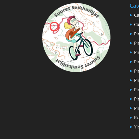
Cat
Ca
Ca
Pi
Pi
Pi
Pi
Pi
Pi
Pi
Pi
Pi
Ro
Yl