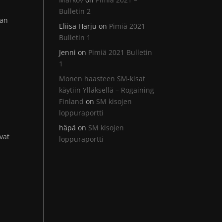
Bulletin 2
aan
Eliisa Harju
on
Pimiä 2021
Bulletin 1
Jenni
on
Pimiä 2021 Bulletin
1
Monen haasteen SM-kisat
käytiin Ylläksellä – Rogaining
Finland
on
SM kisojen
loppuraportti
häpä
on
SM kisojen
vat
loppuraportti