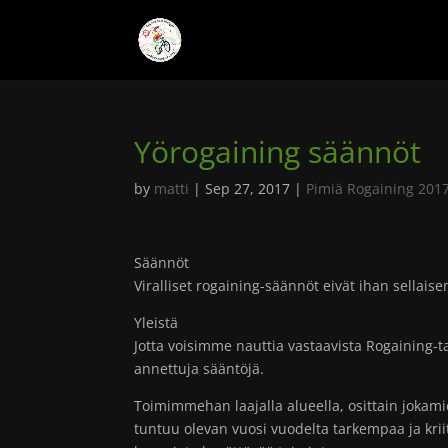
Yörogaining säännöt
by
matti
|
Sep 27, 2017
|
Pimiä Rogaining 201
Säännöt
Viralliset rogaining-säännöt eivät ihan sellai
Yleistä
Jotta voisimme nauttia vastaavista Rogaining
annettuja sääntöjä.
Toimimmehan laajalla alueella, osittain joka
tuntuu olevan vuosi vuodelta tarkempaa ja krii