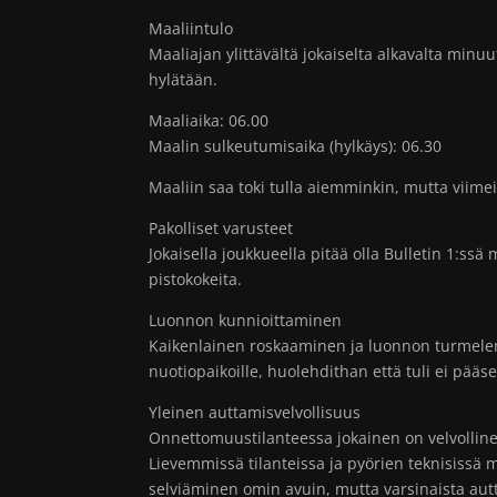
Maaliintulo
Maaliajan ylittävältä jokaiselta alkavalta minu
hylätään.
Maaliaika: 06.00
Maalin sulkeutumisaika (hylkäys): 06.30
Maaliin saa toki tulla aiemminkin, mutta viimei
Pakolliset varusteet
Jokaisella joukkueella pitää olla Bulletin 1:ss
pistokokeita.
Luonnon kunnioittaminen
Kaikenlainen roskaaminen ja luonnon turmelemine
nuotiopaikoille, huolehdithan että tuli ei pääs
Yleinen auttamisvelvollisuus
Onnettomuustilanteessa jokainen on velvolli
Lievemmissä tilanteissa ja pyörien teknisissä 
selviäminen omin avuin, mutta varsinaista autt