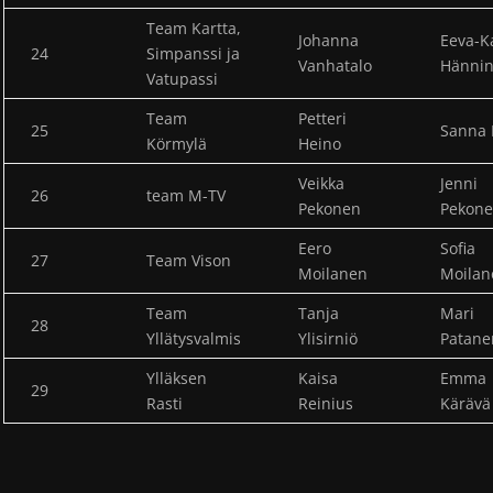
Team Kartta,
Johanna
Eeva-K
24
Simpanssi ja
Vanhatalo
Hänni
Vatupassi
Team
Petteri
25
Sanna 
Körmylä
Heino
Veikka
Jenni
26
team M-TV
Pekonen
Pekon
Eero
Sofia
27
Team Vison
Moilanen
Moilan
Team
Tanja
Mari
28
Yllätysvalmis
Ylisirniö
Patane
Ylläksen
Kaisa
Emma
29
Rasti
Reinius
Kärävä