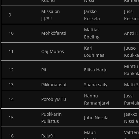
Kuohu
Nissi
Kämär
Missä on
Jarkko
Jussi
9
J.J.?!!!
Koskela
Keskin
Mattias
10
Möhköfantti
Antti 
Ebeling
Kari
Juuso
11
Oaj Muhos
Louhimaa
Koukka
Minttu
12
Pii
Eliisa Harju
Rahkol
13
Pikkunapsut
Saana säily
Matti S
Hannu
Jussi
14
PoroblyMTB
Rannanjärvi
Parvia
Puokkarin
Jaakko
15
Juho Nissilä
Pullistus
Nissilä
Mauri
Valtteri
16
Raja91