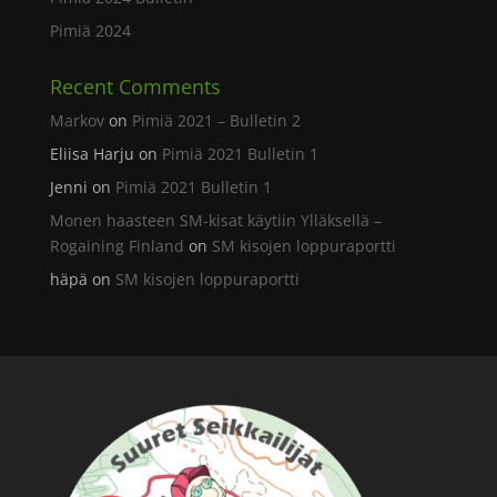
Pimiä 2024
Recent Comments
Markov
on
Pimiä 2021 – Bulletin 2
Eliisa Harju
on
Pimiä 2021 Bulletin 1
Jenni
on
Pimiä 2021 Bulletin 1
Monen haasteen SM-kisat käytiin Ylläksellä –
Rogaining Finland
on
SM kisojen loppuraportti
häpä
on
SM kisojen loppuraportti