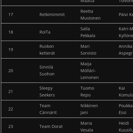
Määttä
Toivon
Reetta
17
Retkimimmit
Päivi K
Mustonen
Salla
Katri-
18
RoiTa
Pekkala
Kyllön
Ruskon
Mari
Annika
19
ketterät
Sorvisto
Aspegr
Maija
Sinnilä
20
Mölläri-
Suohon
Leinonen
Sleepy
Tuomo
Kai
21
Seekers
Repo
Komul
Team
Nikkinen
Poukk
22
Cännärit
Jani
Essi
Maria
Heidi
23
Team Dorat
Vesala
Kuusil