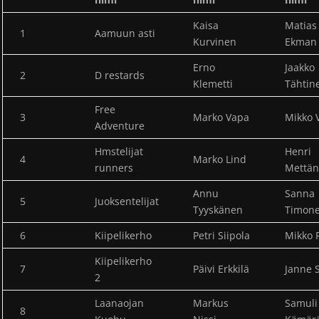
Kaisa
Matias
1
Aamuun asti
Kurvinen
Ekman
Erno
Jaakko
2
D restards
Klemetti
Tähtin
Free
3
Marko Vapa
Mikko 
Adventure
Hmstelijat
Henri
4
Marko Lind
runners
Mettä
Annu
Sanna
5
Juoksentelijat
Tyyskänen
Timon
6
Kiipelikerho
Petri Siipola
Mikko
Kiipelikerho
7
Päivi Erkkilä
Janne 
2
Laanaojan
Markus
Samuli
8