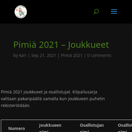
Pimiä 2021 – Joukkueet
by
kari
|
Sep 21, 2021
|
Pimiä 2021
|
0 comments
Pimiä 2021 joukkueet ja osallistujat. Kilpailusarja
valitaan pakanpäällä samalla kun joukkueen puhelin
rekisteröidään.
Joukkueen
Osallistujan
Osallis
Numero
nimi
nimi
nimi