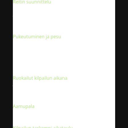
Reitin suunnittelu
Reitin suunnitteluun on varattu lämmintä sisätilaa,
jossa on pöytiä tai tuoleja. Reittien suunnittelu on
sallittua myös ulkona esim. osallistujien omissa
autoissa.
Pukeutuminen ja pesu
Pukeutumista varten on varattu omat pukuhuoneet
miehille ja naisille. Varusteet voi jättää kisan ajaksi
niille osoitettuun paikkaan. Arvotavarat on hyvä pitää
kuitenkin minimissään. Tapahtuman jälkeen
käytettävissä suihkut ja saunat.
Ruokailut kilpailun aikana
Jokainen joukkue huolehtii tapahtumanaikaisista
ruokailuistaan omatoimisesti. Mahdolliset
nakkikioskit yms. ovat kaikkien vapaassa käytössä.
Aamupala
Aamupalaa on tarjolla tapahtumakeskuksesta ja se
kuuluu kisamaksuun.