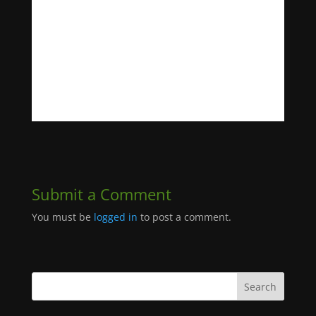
t. Suuret seikkailijat (Häpä, Hotti ja Kartsa)
Submit a Comment
You must be
logged in
to post a comment.