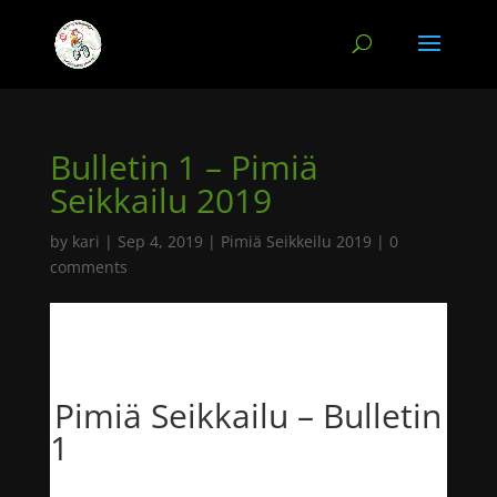
Bulletin 1 – Pimiä
Seikkailu 2019
by
kari
|
Sep 4, 2019
|
Pimiä Seikkeilu 2019
|
0
comments
Pimiä Seikkailu – Bulletin
1
Noin kuukausi tapahtumaan ja tässä siis tarkempaa