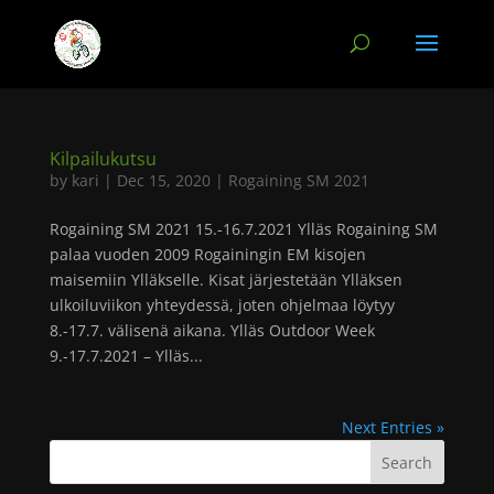
Kilpailukutsu
by
kari
|
Dec 15, 2020
|
Rogaining SM 2021
Rogaining SM 2021 15.-16.7.2021 Ylläs Rogaining SM
palaa vuoden 2009 Rogainingin EM kisojen
maisemiin Ylläkselle. Kisat järjestetään Ylläksen
ulkoiluviikon yhteydessä, joten ohjelmaa löytyy
8.-17.7. välisenä aikana. Ylläs Outdoor Week
9.-17.7.2021 – Ylläs...
Next Entries »